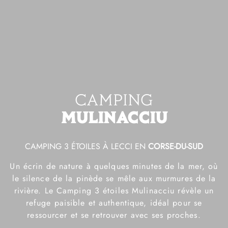
ACCUEIL
EMPLACEMENTS
LOCATIONS
LES MOBIL-HOMES
LES CHALETS
LES BUNGALOWS
CAMPING
RESTAURANT
MULINACCIU
PISCINE & LOISIRS
CAMPING 3 ÉTOILES À LECCI EN
CORSE-DU-SUD
RÉGION
Un écrin de nature à quelques minutes de la mer, où
TARIFS
le silence de la pinède se mêle aux murmures de la
rivière. Le Camping 3 étoiles Mulinacciu révèle un
FAQ
refuge paisible et authentique, idéal pour se
GALERIE
ressourcer et se retrouver avec ses proches.