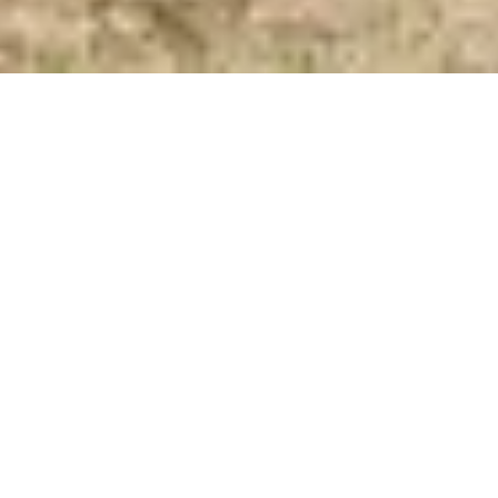
SOUS
L’OMBRE DES PINS
LES EMPLACEMENTS DU CAMPING MULINACCIU À LECCI
CONTACT
TARIFS