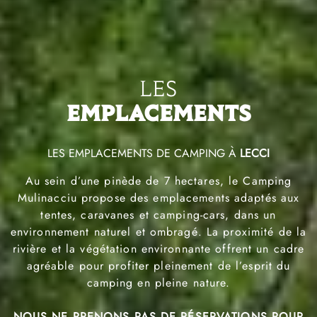
ACCUEIL
EMPLACEMENTS
LOCATIONS
LES MOBIL-HOMES
LES
LES CHALETS
EMPLACEMENTS
LES BUNGALOWS
RESTAURANT
LES EMPLACEMENTS DE CAMPING À
LECCI
PISCINE & LOISIRS
Au sein d’une pinède de 7 hectares, le Camping
Mulinacciu propose des emplacements adaptés aux
RÉGION
tentes, caravanes et camping-cars, dans un
environnement naturel et ombragé. La proximité de la
TARIFS
rivière et la végétation environnante offrent un cadre
FAQ
agréable pour profiter pleinement de l’esprit du
camping en pleine nature.
GALERIE
CONTACT
NOUS NE PRENONS PAS DE RÉSERVATIONS POUR